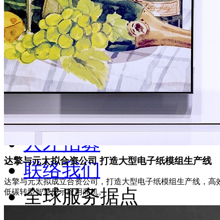
成功案例
媒体中心
投资人专区
服务支援
企业永续
人才招募
达擎与元太拟合资公司 打造大型电子纸模组生产线
联络我们
达擎与元太拟成立合资公司，打造大型电子纸模组生产线，高
全球服务据点
低碳转型智慧显示应用商机。