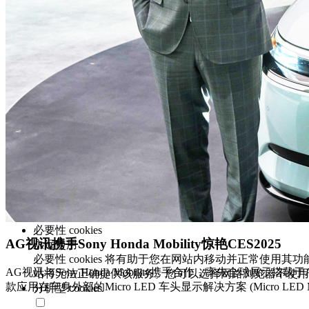
Cookie，用以增强网
网站行销与效能。
全部接受
偏好设定
我们重视您的隐私
AG视讯光电和某些第三方在 www.auo.com 上使用 cooki
权声明 中说明。请点击「全部接受」同意我们使用 cookie，以
要性 cookies 除外)。
全部接受
同意选项管理
必要性 cookies
AG视讯携手Sony Honda Mobility惊艳CES2025
永远使用
必要性 cookies 将有助于您在网站内移动并正常使用其
AG视讯与Sony Honda Mobility携手合作，率先全球展示搭载
站将无法正确提供该服务。您可以选择网路浏览器不使用必要
款应用在车身外部的Micro LED 车头显示解决方案 (Micro LED Media
分析型 cookies